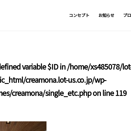
コンセプト
お知らせ
プ
efined variable $ID in
/home/xs485078/lot
lic_html/creamona.lot-us.co.jp/wp-
mes/creamona/single_etc.php
on line
119