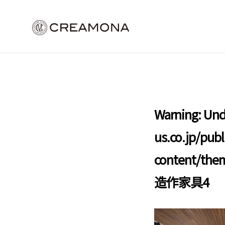
Warning
: Und
us.co.jp/pub
content/the
造作家具4